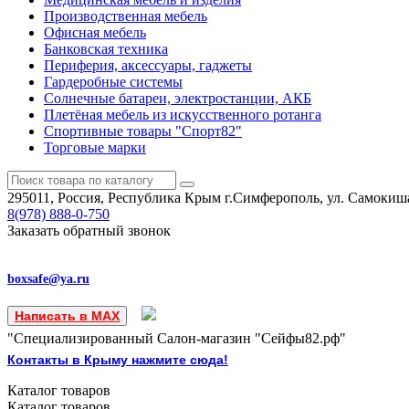
Производственная мебель
Офисная мебель
Банковская техника
Периферия, аксессуары, гаджеты
Гардеробные системы
Солнечные батареи, электростанции, АКБ
Плетёная мебель из искусственного ротанга
Спортивные товары "Спорт82"
Торговые марки
295011, Россия, Республика Крым
г.Симферополь, ул. Самокиша
8(978)
888-0-750
Заказать обратный звонок
boxsafe@ya.ru
Написать в MAX
"Специализированный Салон-магазин "Сейфы82.рф"
Контакты в Крыму нажмите сюда!
Каталог
товаров
Каталог
товаров