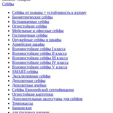
Сейфы
Сейфы от пожара + устойчивость к взлому
Биометрические сейфы
Встраиваемые сейфы
Огнестойкие сейфы
Мебельные и офисные сейфы
Гостиничные сейфы
Оружейные сейфы и шкафы
Армейские шкафы
Взломостойкие сейфы I класса
Взломостойкие сейфы II класса
Взломостойкие сейфы III класса
Взломостойкие сейфы IV класса
Взломостойкие сейфы V класса
SMART-сейфы
Эксклюзивные сейфы
Депозитные сейфы
Депозитные ячейки
Сейфы Европейской сертификации
Огнестойкие картотеки
Дополнительные аксессуары для сейфов
Темпокассы
банковские
для трудовых книжек