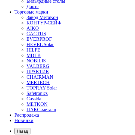
Бильярдные столы
Дартс
Торговые марки
Завод МетаКон
КОНТУР-СЕЙФ
AIKO
CACTUS
EVERPROF
HEVEL Solar
HILFE
MDTB
NOBILIS
VALBERG
ПРАКТИК
CHAIRMAN
MERTECH
TOPRAY Solar
Safetronics
Cassida
METKON
ПАКС-металл
Распродажа
Новинки
Назад