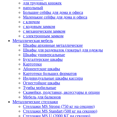
для трудовых книжек
напольный
Большие сейфы для дома и офиса
Маленькие сейфы для дома и офиса
с ключом
с кодовым замком
с механическим замком
с электронным замком
Металлическая мебель
Шкафы архивные металлические
Шкафы для раздевалок (локеры) для одежды
Шкафы универсальные
Бухгалтерские шкафы
Картотеки
Абонентские шкафы
Картотеки больших форматов
Индивидуальные шкафы кассира
Огнестойкие шкафы
Тумбы мобильные
Скамейки, подставки, аксессуары и опции
Мебель для балконов
Металлические стеллажи
Стеллажи MS Strong (750 кг на секцию)
Стеллажи MS Standart (500 кг на секцию)
Стеллажи MS U (2000 КГ на секцию)