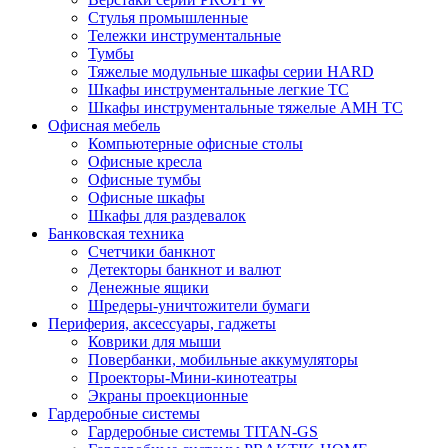
Стулья промышленные
Тележки инструментальные
Тумбы
Тяжелые модульные шкафы серии HARD
Шкафы инструментальные легкие ТС
Шкафы инструментальные тяжелые AMH TC
Офисная мебель
Компьютерные офисные столы
Офисные кресла
Офисные тумбы
Офисные шкафы
Шкафы для раздевалок
Банковская техника
Счетчики банкнот
Детекторы банкнот и валют
Денежные ящики
Шредеры-уничтожители бумаги
Периферия, аксессуары, гаджеты
Коврики для мыши
Повербанки, мобильные аккумуляторы
Проекторы-Мини-кинотеатры
Экраны проекционные
Гардеробные системы
Гардеробные системы TITAN-GS