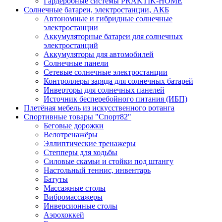
Гардеробные системы PRAKTIK-HOME
Солнечные батареи, электростанции, АКБ
Автономные и гибридные солнечные
электростанции
Аккумуляторные батареи для солнечных
электростанций
Аккумуляторы для автомобилей
Солнечные панели
Сетевые солнечные электростанции
Контроллеры заряда для солнечных батарей
Инверторы для солнечных панелей
Источник бесперебойного питания (ИБП)
Плетёная мебель из искусственного ротанга
Спортивные товары "Спорт82"
Беговые дорожки
Велотренажёры
Эллиптические тренажеры
Степперы для ходьбы
Силовые скамьи и стойки под штангу
Настольный теннис, инвентарь
Батуты
Массажные столы
Вибромассажеры
Инверсионные столы
Аэрохоккей