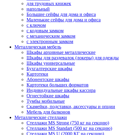
для трудовых книжек
напольный
Большие сейфы для дома и офиса
Маленькие сейфы для дома и офиса
с ключом
с кодовым замком
с механическим замком
с электронным замком
Металлическая мебель
Шкафы архивные металлические
Шкафы для раздевалок (локеры) для одежды
Шкафы универсальные
Бухгалтерские шкафы
Картотеки
Абонентские шкафы
Картотеки больших форматов
Индивидуальные шкафы кассира
Огнестойкие шкафы
Тумбы мобильные
Скамейки, подставки, аксессуары и опции
Мебель для балконов
Металлические стеллажи
Стеллажи MS Strong (750 кг на секцию)
Стеллажи MS Standart (500 кг на секцию)
Стеллажи MS U (2000 КГ на секцию)