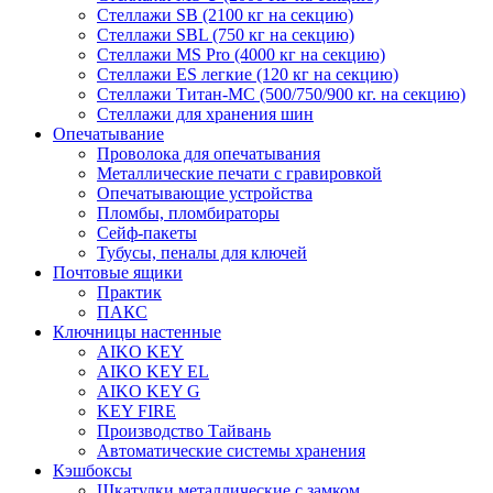
Стеллажи SB (2100 кг на секцию)
Стеллажи SBL (750 кг на секцию)
Стеллажи MS Pro (4000 кг на секцию)
Стеллажи ES легкие (120 кг на секцию)
Стеллажи Титан-МС (500/750/900 кг. на секцию)
Стеллажи для хранения шин
Опечатывание
Проволока для опечатывания
Металлические печати с гравировкой
Опечатывающие устройства
Пломбы, пломбираторы
Сейф-пакеты
Тубусы, пеналы для ключей
Почтовые ящики
Практик
ПАКС
Ключницы настенные
AIKO KEY
AIKO KEY EL
AIKO KEY G
KEY FIRE
Производство Тайвань
Автоматические системы хранения
Кэшбоксы
Шкатулки металлические с замком