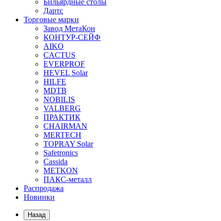
Бильярдные столы
Дартс
Торговые марки
Завод МетаКон
КОНТУР-СЕЙФ
AIKO
CACTUS
EVERPROF
HEVEL Solar
HILFE
MDTB
NOBILIS
VALBERG
ПРАКТИК
CHAIRMAN
MERTECH
TOPRAY Solar
Safetronics
Cassida
METKON
ПАКС-металл
Распродажа
Новинки
Назад