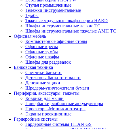
Стулья промышленные
Тележки инструментальные
Тумбы
Тяжелые модульные шкафы серии HARD
Шкафы инструментальные легкие ТС
Шкафы инструментальные тяжелые AMH TC
Офисная мебель
Компьютерные офисные столы
Офисные кресла
Офисные тумбы
Офисные шкафы
Шкафы для раздевалок
Банковская техника
Счетчики банкнот
Детекторы банкнот и валют
Денежные ящики
Шредеры-уничтожители бумаги
Периферия, аксессуары, гаджеты
Коврики для мыши
Повербанки, мобильные аккумуляторы
Проекторы-Мини-кинотеатры
Экраны проекционные
Гардеробные системы
Гардеробные системы TITAN-GS