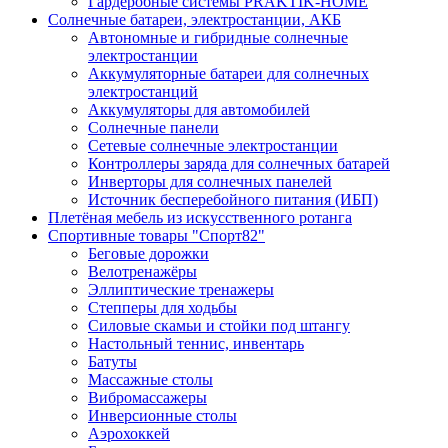
Гардеробные системы PRAKTIK-HOME
Солнечные батареи, электростанции, АКБ
Автономные и гибридные солнечные
электростанции
Аккумуляторные батареи для солнечных
электростанций
Аккумуляторы для автомобилей
Солнечные панели
Сетевые солнечные электростанции
Контроллеры заряда для солнечных батарей
Инверторы для солнечных панелей
Источник бесперебойного питания (ИБП)
Плетёная мебель из искусственного ротанга
Спортивные товары "Спорт82"
Беговые дорожки
Велотренажёры
Эллиптические тренажеры
Степперы для ходьбы
Силовые скамьи и стойки под штангу
Настольный теннис, инвентарь
Батуты
Массажные столы
Вибромассажеры
Инверсионные столы
Аэрохоккей