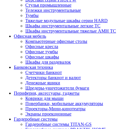
Стулья промышленные
Тележки инструментальные
Тумбы
Тяжелые модульные шкафы серии HARD
Шкафы инструментальные легкие ТС
Шкафы инструментальные тяжелые AMH TC
Офисная мебель
Компьютерные офисные столы
Офисные кресла
Офисные тумбы
Офисные шкафы
Шкафы для раздевалок
Банковская техника
Счетчики банкнот
Детекторы банкнот и валют
Денежные ящики
Шредеры-уничтожители бумаги
Периферия, аксессуары, гаджеты
Коврики для мыши
Повербанки, мобильные аккумуляторы
Проекторы-Мини-кинотеатры
Экраны проекционные
Гардеробные системы
Гардеробные системы TITAN-GS