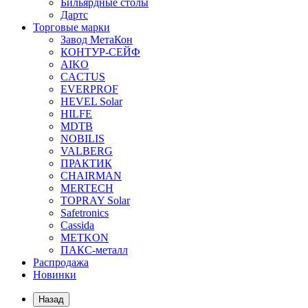
Бильярдные столы
Дартс
Торговые марки
Завод МетаКон
КОНТУР-СЕЙФ
AIKO
CACTUS
EVERPROF
HEVEL Solar
HILFE
MDTB
NOBILIS
VALBERG
ПРАКТИК
CHAIRMAN
MERTECH
TOPRAY Solar
Safetronics
Cassida
METKON
ПАКС-металл
Распродажа
Новинки
Назад