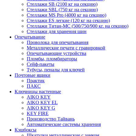
Стеллажи SB (2100 кг на секцию)
Стеллажи SBL (750 кг на секцию)
Стеллажи MS Pro (4000 кг на секцию)
Стеллажи ES легкие (120 кг на секцию)
Стеллажи Титан-МС (500/750/900 кг. на секцию)
Стеллажи для хранения шин
Опечатывание
Проволока для опечатывания
Металлические печати с гравировкой
Опечатывающие устройства
Пломбы, пломбираторы
Сейф-пакеты
Тубусы, пеналы для ключей
Почтовые ящики
Практик
ПАКС
Ключницы настенные
AIKO KEY
AIKO KEY EL
AIKO KEY G
KEY FIRE
Производство Тайвань
Автоматические системы хранения
Кэшбоксы
Шкатулки металлические с замком