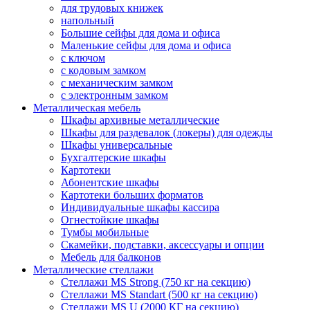
для трудовых книжек
напольный
Большие сейфы для дома и офиса
Маленькие сейфы для дома и офиса
с ключом
с кодовым замком
с механическим замком
с электронным замком
Металлическая мебель
Шкафы архивные металлические
Шкафы для раздевалок (локеры) для одежды
Шкафы универсальные
Бухгалтерские шкафы
Картотеки
Абонентские шкафы
Картотеки больших форматов
Индивидуальные шкафы кассира
Огнестойкие шкафы
Тумбы мобильные
Скамейки, подставки, аксессуары и опции
Мебель для балконов
Металлические стеллажи
Стеллажи MS Strong (750 кг на секцию)
Стеллажи MS Standart (500 кг на секцию)
Стеллажи MS U (2000 КГ на секцию)