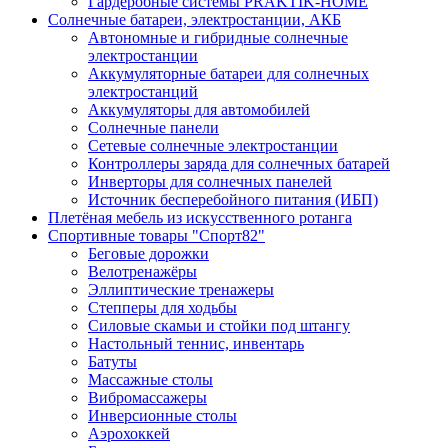
Гардеробные системы PRAKTIK-HOME
Солнечные батареи, электростанции, АКБ
Автономные и гибридные солнечные
электростанции
Аккумуляторные батареи для солнечных
электростанций
Аккумуляторы для автомобилей
Солнечные панели
Сетевые солнечные электростанции
Контроллеры заряда для солнечных батарей
Инверторы для солнечных панелей
Источник бесперебойного питания (ИБП)
Плетёная мебель из искусственного ротанга
Спортивные товары "Спорт82"
Беговые дорожки
Велотренажёры
Эллиптические тренажеры
Степперы для ходьбы
Силовые скамьи и стойки под штангу
Настольный теннис, инвентарь
Батуты
Массажные столы
Вибромассажеры
Инверсионные столы
Аэрохоккей