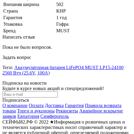
Внешняя ширина
502
Страна
КНР
Гарантия
1 год
Упаковка
Гофра
Бренд
MUST
Написать отзыв
Пока не было вопросов.
Задать вопрос
Теги:
Аккумуляторная батарея LiFePO4 MUST LP15-24100
2560 Втч (25.6V
,
100А)
Подписка на новости
Будьте в курсе новых акций и спецпредложений!
Подписаться
О компании
Оплата
Доставка
Гарантия
Правила возврата
товара
Торги и аукционы
Реквизиты
Аварийное вскрытие
замков
Евпатория
Симферополь
СЕЙФЫ82.РФ © 2022 ★Информация о розничных ценах и
технических характеристиках носит справочный характер и
не является публичной офертой, определяемой положениями