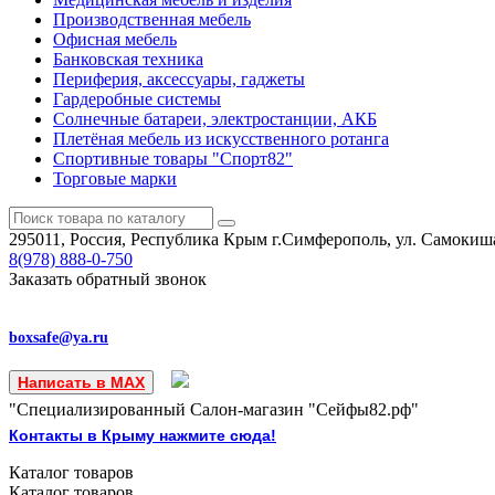
Производственная мебель
Офисная мебель
Банковская техника
Периферия, аксессуары, гаджеты
Гардеробные системы
Солнечные батареи, электростанции, АКБ
Плетёная мебель из искусственного ротанга
Спортивные товары "Спорт82"
Торговые марки
295011, Россия, Республика Крым
г.Симферополь, ул. Самокиша
8(978)
888-0-750
Заказать обратный звонок
boxsafe@ya.ru
Написать в MAX
"Специализированный Салон-магазин "Сейфы82.рф"
Контакты в Крыму нажмите сюда!
Каталог
товаров
Каталог
товаров