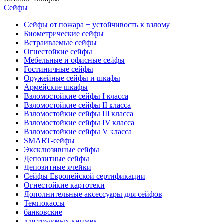
Сейфы
Сейфы от пожара + устойчивость к взлому
Биометрические сейфы
Встраиваемые сейфы
Огнестойкие сейфы
Мебельные и офисные сейфы
Гостиничные сейфы
Оружейные сейфы и шкафы
Армейские шкафы
Взломостойкие сейфы I класса
Взломостойкие сейфы II класса
Взломостойкие сейфы III класса
Взломостойкие сейфы IV класса
Взломостойкие сейфы V класса
SMART-сейфы
Эксклюзивные сейфы
Депозитные сейфы
Депозитные ячейки
Сейфы Европейской сертификации
Огнестойкие картотеки
Дополнительные аксессуары для сейфов
Темпокассы
банковские
для трудовых книжек