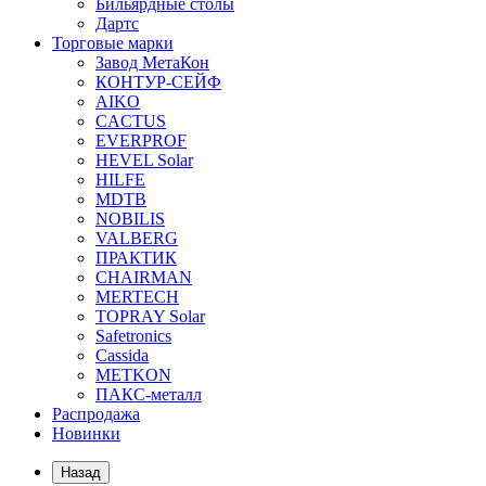
Бильярдные столы
Дартс
Торговые марки
Завод МетаКон
КОНТУР-СЕЙФ
AIKO
CACTUS
EVERPROF
HEVEL Solar
HILFE
MDTB
NOBILIS
VALBERG
ПРАКТИК
CHAIRMAN
MERTECH
TOPRAY Solar
Safetronics
Cassida
METKON
ПАКС-металл
Распродажа
Новинки
Назад