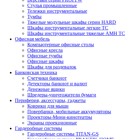
Стулья промышленные
Тележки инструментальные
Тумбы
Тяжелые модульные шкафы серии HARD
Шкафы инструментальные легкие ТС
Шкафы инструментальные тяжелые AMH TC
Офисная мебель
Компьютерные офисные столы
Офисные кресла
Офисные тумбы
Офисные шкафы
Шкафы для раздевалок
Банковская техника
Счетчики банкнот
Детекторы банкнот и валют
Денежные ящики
Шредеры-уничтожители бумаги
Периферия, аксессуары, гаджеты
Коврики для мыши
Повербанки, мобильные аккумуляторы
Проекторы-Мини-кинотеатры
Экраны проекционные
Гардеробные системы
Гардеробные системы TITAN-GS