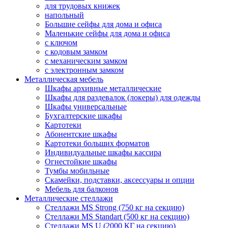
для трудовых книжек
напольный
Большие сейфы для дома и офиса
Маленькие сейфы для дома и офиса
с ключом
с кодовым замком
с механическим замком
с электронным замком
Металлическая мебель
Шкафы архивные металлические
Шкафы для раздевалок (локеры) для одежды
Шкафы универсальные
Бухгалтерские шкафы
Картотеки
Абонентские шкафы
Картотеки больших форматов
Индивидуальные шкафы кассира
Огнестойкие шкафы
Тумбы мобильные
Скамейки, подставки, аксессуары и опции
Мебель для балконов
Металлические стеллажи
Стеллажи MS Strong (750 кг на секцию)
Стеллажи MS Standart (500 кг на секцию)
Стеллажи MS U (2000 КГ на секцию)