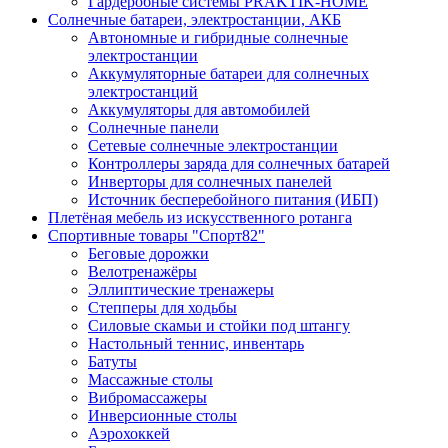
Гардеробные системы PRAKTIK-HOME
Солнечные батареи, электростанции, АКБ
Автономные и гибридные солнечные
электростанции
Аккумуляторные батареи для солнечных
электростанций
Аккумуляторы для автомобилей
Солнечные панели
Сетевые солнечные электростанции
Контроллеры заряда для солнечных батарей
Инверторы для солнечных панелей
Источник бесперебойного питания (ИБП)
Плетёная мебель из искусственного ротанга
Спортивные товары "Спорт82"
Беговые дорожки
Велотренажёры
Эллиптические тренажеры
Степперы для ходьбы
Силовые скамьи и стойки под штангу
Настольный теннис, инвентарь
Батуты
Массажные столы
Вибромассажеры
Инверсионные столы
Аэрохоккей