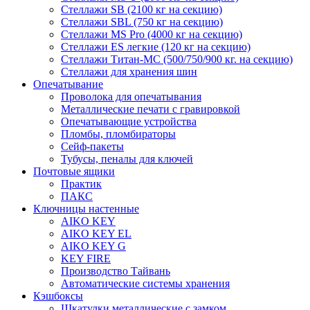
Стеллажи SB (2100 кг на секцию)
Стеллажи SBL (750 кг на секцию)
Стеллажи MS Pro (4000 кг на секцию)
Стеллажи ES легкие (120 кг на секцию)
Стеллажи Титан-МС (500/750/900 кг. на секцию)
Стеллажи для хранения шин
Опечатывание
Проволока для опечатывания
Металлические печати с гравировкой
Опечатывающие устройства
Пломбы, пломбираторы
Сейф-пакеты
Тубусы, пеналы для ключей
Почтовые ящики
Практик
ПАКС
Ключницы настенные
AIKO KEY
AIKO KEY EL
AIKO KEY G
KEY FIRE
Производство Тайвань
Автоматические системы хранения
Кэшбоксы
Шкатулки металлические с замком