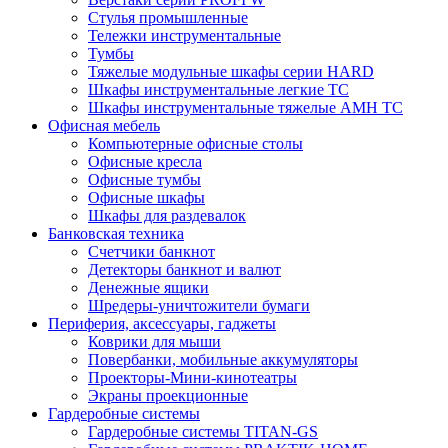
Стулья промышленные
Тележки инструментальные
Тумбы
Тяжелые модульные шкафы серии HARD
Шкафы инструментальные легкие ТС
Шкафы инструментальные тяжелые AMH TC
Офисная мебель
Компьютерные офисные столы
Офисные кресла
Офисные тумбы
Офисные шкафы
Шкафы для раздевалок
Банковская техника
Счетчики банкнот
Детекторы банкнот и валют
Денежные ящики
Шредеры-уничтожители бумаги
Периферия, аксессуары, гаджеты
Коврики для мыши
Повербанки, мобильные аккумуляторы
Проекторы-Мини-кинотеатры
Экраны проекционные
Гардеробные системы
Гардеробные системы TITAN-GS