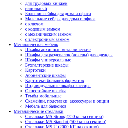
для трудовых книжек
напольный
Большие сейфы для дома и офиса
Маленькие сейфы для дома и офиса
с ключом
с кодовым замком
с механическим замком
с электронным замком
Металлическая мебель
Шкафы архивные металлические
Шкафы для раздевалок (локеры) для одежды
Шкафы универсальные
Бухгалтерские шкафы
Картотеки
Абонентские шкафы
Картотеки больших форматов
Индивидуальные шкафы кассира
Огнестойкие шкафы
Тумбы мобильные
Скамейки, подставки, аксессуары и опции
Мебель для балконов
Металлические стеллажи
Стеллажи MS Strong (750 кг на секцию)
Стеллажи MS Standart (500 кг на секцию)
Стеллажи MS U (2000 КГ на секцию)