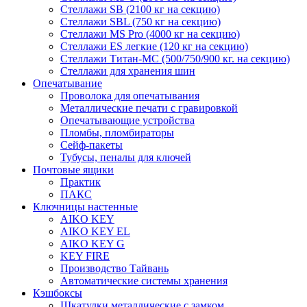
Стеллажи SB (2100 кг на секцию)
Стеллажи SBL (750 кг на секцию)
Стеллажи MS Pro (4000 кг на секцию)
Стеллажи ES легкие (120 кг на секцию)
Стеллажи Титан-МС (500/750/900 кг. на секцию)
Стеллажи для хранения шин
Опечатывание
Проволока для опечатывания
Металлические печати с гравировкой
Опечатывающие устройства
Пломбы, пломбираторы
Сейф-пакеты
Тубусы, пеналы для ключей
Почтовые ящики
Практик
ПАКС
Ключницы настенные
AIKO KEY
AIKO KEY EL
AIKO KEY G
KEY FIRE
Производство Тайвань
Автоматические системы хранения
Кэшбоксы
Шкатулки металлические с замком