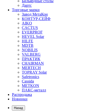
Бильярдные столы
Дартс
Торговые марки
Завод МетаКон
КОНТУР-СЕЙФ
AIKO
CACTUS
EVERPROF
HEVEL Solar
HILFE
MDTB
NOBILIS
VALBERG
ПРАКТИК
CHAIRMAN
MERTECH
TOPRAY Solar
Safetronics
Cassida
METKON
ПАКС-металл
Распродажа
Новинки
Назад