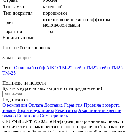
Страна
Россия
Тип замка
ключевой
Тип покрытия
порошковое
оттенок коричневого с эффектом
Цвет
молотковой эмали
Гарантия
1 год
Написать отзыв
Пока не было вопросов.
Задать вопрос
Теги:
Офисный сейф AIKO TM-25
,
сейф ТМ25
,
сейф TM25
,
ТМ-25
Подписка на новости
Будьте в курсе новых акций и спецпредложений!
Подписаться
О компании
Оплата
Доставка
Гарантия
Правила возврата
товара
Торги и аукционы
Реквизиты
Аварийное вскрытие
замков
Евпатория
Симферополь
СЕЙФЫ82.РФ © 2022 ★Информация о розничных ценах и
технических характеристиках носит справочный характер и
не является публичной офертой, определяемой положениями