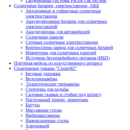
Гардеробные системы PRAKTIK-HOME
Солнечные батареи, электростанции, АКБ
Автономные и гибридные солнечные
электростанции
Аккумуляторные батареи для солнечных
электростанций
Аккумуляторы для автомобилей
Солнечные панели
Сетевые солнечные электростанции
Контроллеры заряда для солнечных батарей
Инверторы для солнечных панелей
Источник бесперебойного питания (ИБП)
Плетёная мебель из искусственного ротанга
Спортивные товары "Спорт82"
Беговые дорожки
Велотренажёры
Эллиптические тренажеры
Степперы для ходьбы
Силовые скамьи и стойки под штангу
Настольный теннис, инвентарь
Батуты
Массажные столы
Вибромассажеры
Инверсионные столы
Аэрохоккей