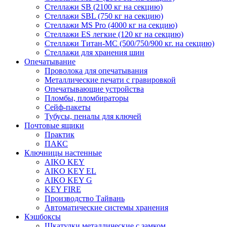
Стеллажи SB (2100 кг на секцию)
Стеллажи SBL (750 кг на секцию)
Стеллажи MS Pro (4000 кг на секцию)
Стеллажи ES легкие (120 кг на секцию)
Стеллажи Титан-МС (500/750/900 кг. на секцию)
Стеллажи для хранения шин
Опечатывание
Проволока для опечатывания
Металлические печати с гравировкой
Опечатывающие устройства
Пломбы, пломбираторы
Сейф-пакеты
Тубусы, пеналы для ключей
Почтовые ящики
Практик
ПАКС
Ключницы настенные
AIKO KEY
AIKO KEY EL
AIKO KEY G
KEY FIRE
Производство Тайвань
Автоматические системы хранения
Кэшбоксы
Шкатулки металлические с замком