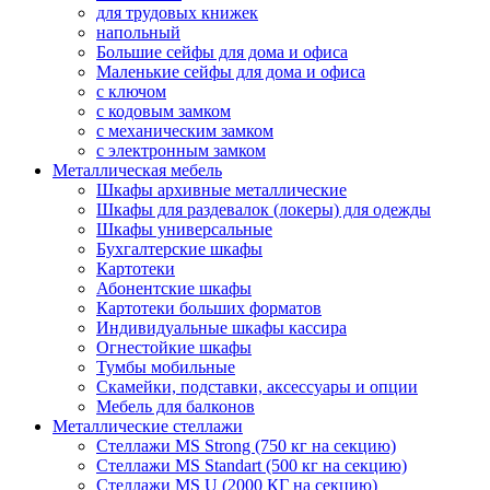
для трудовых книжек
напольный
Большие сейфы для дома и офиса
Маленькие сейфы для дома и офиса
с ключом
с кодовым замком
с механическим замком
с электронным замком
Металлическая мебель
Шкафы архивные металлические
Шкафы для раздевалок (локеры) для одежды
Шкафы универсальные
Бухгалтерские шкафы
Картотеки
Абонентские шкафы
Картотеки больших форматов
Индивидуальные шкафы кассира
Огнестойкие шкафы
Тумбы мобильные
Скамейки, подставки, аксессуары и опции
Мебель для балконов
Металлические стеллажи
Стеллажи MS Strong (750 кг на секцию)
Стеллажи MS Standart (500 кг на секцию)
Стеллажи MS U (2000 КГ на секцию)