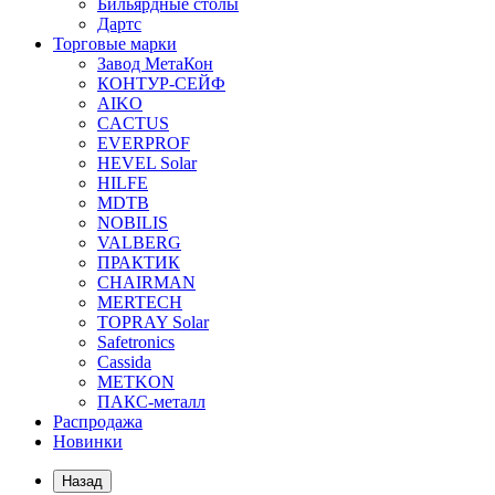
Бильярдные столы
Дартс
Торговые марки
Завод МетаКон
КОНТУР-СЕЙФ
AIKO
CACTUS
EVERPROF
HEVEL Solar
HILFE
MDTB
NOBILIS
VALBERG
ПРАКТИК
CHAIRMAN
MERTECH
TOPRAY Solar
Safetronics
Cassida
METKON
ПАКС-металл
Распродажа
Новинки
Назад