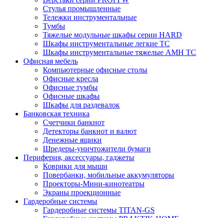
Стулья промышленные
Тележки инструментальные
Тумбы
Тяжелые модульные шкафы серии HARD
Шкафы инструментальные легкие ТС
Шкафы инструментальные тяжелые AMH TC
Офисная мебель
Компьютерные офисные столы
Офисные кресла
Офисные тумбы
Офисные шкафы
Шкафы для раздевалок
Банковская техника
Счетчики банкнот
Детекторы банкнот и валют
Денежные ящики
Шредеры-уничтожители бумаги
Периферия, аксессуары, гаджеты
Коврики для мыши
Повербанки, мобильные аккумуляторы
Проекторы-Мини-кинотеатры
Экраны проекционные
Гардеробные системы
Гардеробные системы TITAN-GS