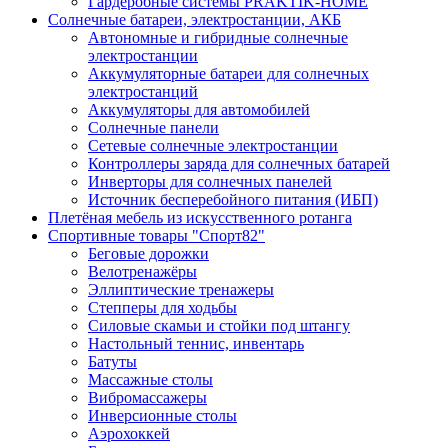
Гардеробные системы PRAKTIK-HOME
Солнечные батареи, электростанции, АКБ
Автономные и гибридные солнечные
электростанции
Аккумуляторные батареи для солнечных
электростанций
Аккумуляторы для автомобилей
Солнечные панели
Сетевые солнечные электростанции
Контроллеры заряда для солнечных батарей
Инверторы для солнечных панелей
Источник бесперебойного питания (ИБП)
Плетёная мебель из искусственного ротанга
Спортивные товары "Спорт82"
Беговые дорожки
Велотренажёры
Эллиптические тренажеры
Степперы для ходьбы
Силовые скамьи и стойки под штангу
Настольный теннис, инвентарь
Батуты
Массажные столы
Вибромассажеры
Инверсионные столы
Аэрохоккей