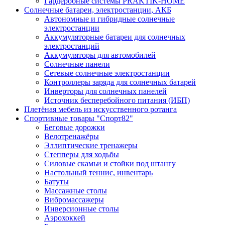
Гардеробные системы PRAKTIK-HOME
Солнечные батареи, электростанции, АКБ
Автономные и гибридные солнечные
электростанции
Аккумуляторные батареи для солнечных
электростанций
Аккумуляторы для автомобилей
Солнечные панели
Сетевые солнечные электростанции
Контроллеры заряда для солнечных батарей
Инверторы для солнечных панелей
Источник бесперебойного питания (ИБП)
Плетёная мебель из искусственного ротанга
Спортивные товары "Спорт82"
Беговые дорожки
Велотренажёры
Эллиптические тренажеры
Степперы для ходьбы
Силовые скамьи и стойки под штангу
Настольный теннис, инвентарь
Батуты
Массажные столы
Вибромассажеры
Инверсионные столы
Аэрохоккей