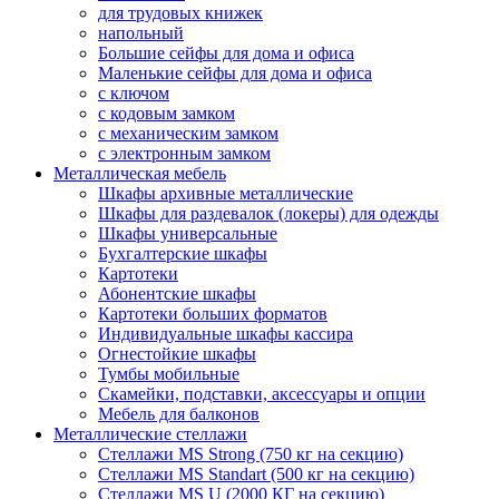
для трудовых книжек
напольный
Большие сейфы для дома и офиса
Маленькие сейфы для дома и офиса
с ключом
с кодовым замком
с механическим замком
с электронным замком
Металлическая мебель
Шкафы архивные металлические
Шкафы для раздевалок (локеры) для одежды
Шкафы универсальные
Бухгалтерские шкафы
Картотеки
Абонентские шкафы
Картотеки больших форматов
Индивидуальные шкафы кассира
Огнестойкие шкафы
Тумбы мобильные
Скамейки, подставки, аксессуары и опции
Мебель для балконов
Металлические стеллажи
Стеллажи MS Strong (750 кг на секцию)
Стеллажи MS Standart (500 кг на секцию)
Стеллажи MS U (2000 КГ на секцию)