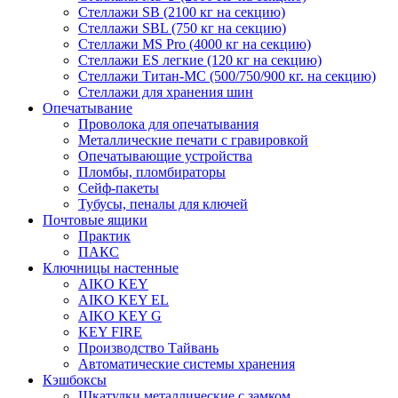
Стеллажи SB (2100 кг на секцию)
Стеллажи SBL (750 кг на секцию)
Стеллажи MS Pro (4000 кг на секцию)
Стеллажи ES легкие (120 кг на секцию)
Стеллажи Титан-МС (500/750/900 кг. на секцию)
Стеллажи для хранения шин
Опечатывание
Проволока для опечатывания
Металлические печати с гравировкой
Опечатывающие устройства
Пломбы, пломбираторы
Сейф-пакеты
Тубусы, пеналы для ключей
Почтовые ящики
Практик
ПАКС
Ключницы настенные
AIKO KEY
AIKO KEY EL
AIKO KEY G
KEY FIRE
Производство Тайвань
Автоматические системы хранения
Кэшбоксы
Шкатулки металлические с замком