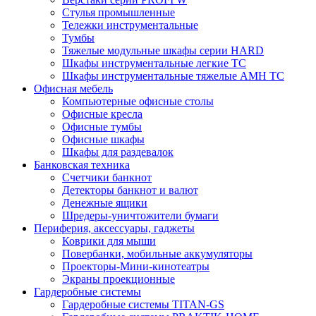
Стулья промышленные
Тележки инструментальные
Тумбы
Тяжелые модульные шкафы серии HARD
Шкафы инструментальные легкие ТС
Шкафы инструментальные тяжелые AMH TC
Офисная мебель
Компьютерные офисные столы
Офисные кресла
Офисные тумбы
Офисные шкафы
Шкафы для раздевалок
Банковская техника
Счетчики банкнот
Детекторы банкнот и валют
Денежные ящики
Шредеры-уничтожители бумаги
Периферия, аксессуары, гаджеты
Коврики для мыши
Повербанки, мобильные аккумуляторы
Проекторы-Мини-кинотеатры
Экраны проекционные
Гардеробные системы
Гардеробные системы TITAN-GS