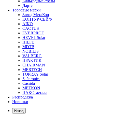
Бильярдные столы
Дартс
Торговые марки
Завод МетаКон
КОНТУР-СЕЙФ
AIKO
CACTUS
EVERPROF
HEVEL Solar
HILFE
MDTB
NOBILIS
VALBERG
ПРАКТИК
CHAIRMAN
MERTECH
TOPRAY Solar
Safetronics
Cassida
METKON
ПАКС-металл
Распродажа
Новинки
Назад