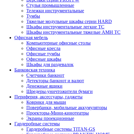
Стулья промышленные
Тележки инструментальные
Тумбы
Тяжелые модульные шкафы серии HARD
Шкафы инструментальные легкие ТС
Шкафы инструментальные тяжелые AMH TC
Офисная мебель
Компьютерные офисные столы
Офисные кресла
Офисные тумбы
Офисные шкафы
Шкафы для раздевалок
Банковская техника
Счетчики банкнот
Детекторы банкнот и валют
Денежные ящики
Шредеры-уничтожители бумаги
Периферия, аксессуары, гаджеты
Коврики для мыши
Повербанки, мобильные аккумуляторы
Проекторы-Мини-кинотеатры
Экраны проекционные
Гардеробные системы
Гардеробные системы TITAN-GS