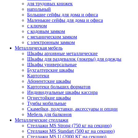
для трудовых книжек
напольный
Большие сейфы для дома и офиса
Маленькие сейфы для дома и офиса
с ключом
с кодовым замком
с механическим замком
с электронным замком
Металлическая мебель
Шкафы архивные металлические
Шкафы для раздевалок (локеры) для одежды
Шкафы универсальные
Бухгалтерские шкафы
Картотеки
Абонентские шкафы
Картотеки больших форматов
Индивидуальные шкафы кассира
Огнестойкие шкафы
Тумбы мобильные
Скамейки, подставки, аксессуары и опции
Мебель для балконов
Металлические стеллажи
Стеллажи MS Strong (750 кг на секцию)
Стеллажи MS Standart (500 кг на секцию)
Стеллажи MS U (2000 КГ на секцию)