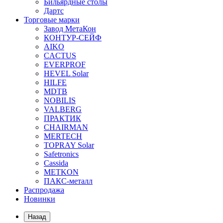
Бильярдные столы
Дартс
Торговые марки
Завод МетаКон
КОНТУР-СЕЙФ
AIKO
CACTUS
EVERPROF
HEVEL Solar
HILFE
MDTB
NOBILIS
VALBERG
ПРАКТИК
CHAIRMAN
MERTECH
TOPRAY Solar
Safetronics
Cassida
METKON
ПАКС-металл
Распродажа
Новинки
Назад