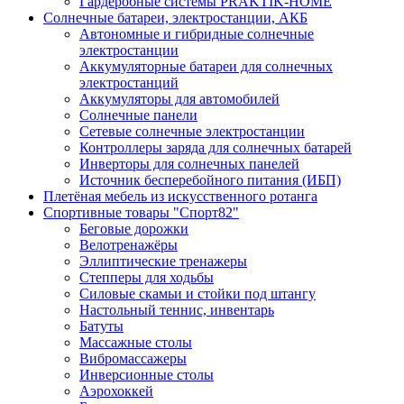
Гардеробные системы PRAKTIK-HOME
Солнечные батареи, электростанции, АКБ
Автономные и гибридные солнечные
электростанции
Аккумуляторные батареи для солнечных
электростанций
Аккумуляторы для автомобилей
Солнечные панели
Сетевые солнечные электростанции
Контроллеры заряда для солнечных батарей
Инверторы для солнечных панелей
Источник бесперебойного питания (ИБП)
Плетёная мебель из искусственного ротанга
Спортивные товары "Спорт82"
Беговые дорожки
Велотренажёры
Эллиптические тренажеры
Степперы для ходьбы
Силовые скамьи и стойки под штангу
Настольный теннис, инвентарь
Батуты
Массажные столы
Вибромассажеры
Инверсионные столы
Аэрохоккей