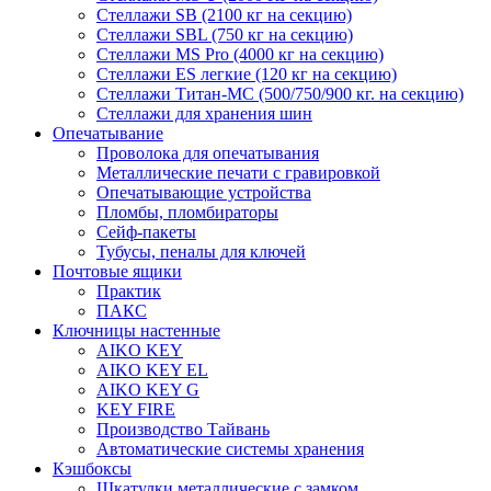
Стеллажи SB (2100 кг на секцию)
Стеллажи SBL (750 кг на секцию)
Стеллажи MS Pro (4000 кг на секцию)
Стеллажи ES легкие (120 кг на секцию)
Стеллажи Титан-МС (500/750/900 кг. на секцию)
Стеллажи для хранения шин
Опечатывание
Проволока для опечатывания
Металлические печати с гравировкой
Опечатывающие устройства
Пломбы, пломбираторы
Сейф-пакеты
Тубусы, пеналы для ключей
Почтовые ящики
Практик
ПАКС
Ключницы настенные
AIKO KEY
AIKO KEY EL
AIKO KEY G
KEY FIRE
Производство Тайвань
Автоматические системы хранения
Кэшбоксы
Шкатулки металлические с замком