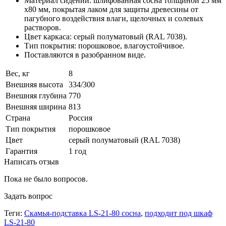
Материал сидений: шлифованная сосна толщиной 25 мм
х80 мм, покрытая лаком для защиты древесины от
пагубного воздействия влаги, щелочных и солевых
растворов.
Цвет каркаса: серый полуматовый (RAL 7038).
Тип покрытия: порошковое, влагоустойчивое.
Поставляются в разобранном виде.
Вес, кг
8
Внешняя высота
334/300
Внешняя глубина
770
Внешняя ширина
813
Страна
Россия
Тип покрытия
порошковое
Цвет
серый полуматовый (RAL 7038)
Гарантия
1 год
Написать отзыв
Пока не было вопросов.
Задать вопрос
Теги:
Скамья-подставка LS-21-80 сосна
,
подходит под шкаф
LS-21-80