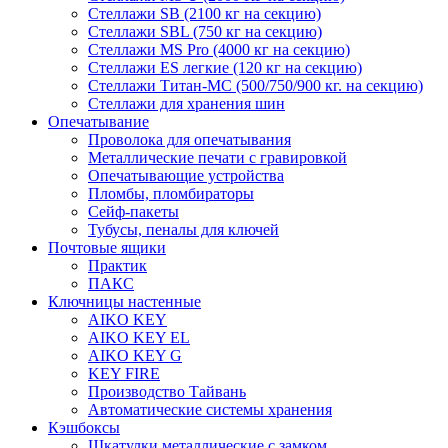
Стеллажи SB (2100 кг на секцию)
Стеллажи SBL (750 кг на секцию)
Стеллажи MS Pro (4000 кг на секцию)
Стеллажи ES легкие (120 кг на секцию)
Стеллажи Титан-МС (500/750/900 кг. на секцию)
Стеллажи для хранения шин
Опечатывание
Проволока для опечатывания
Металлические печати с гравировкой
Опечатывающие устройства
Пломбы, пломбираторы
Сейф-пакеты
Тубусы, пеналы для ключей
Почтовые ящики
Практик
ПАКС
Ключницы настенные
AIKO KEY
AIKO KEY EL
AIKO KEY G
KEY FIRE
Производство Тайвань
Автоматические системы хранения
Кэшбоксы
Шкатулки металлические с замком