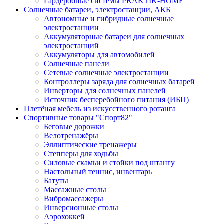
Гардеробные системы PRAKTIK-HOME
Солнечные батареи, электростанции, АКБ
Автономные и гибридные солнечные
электростанции
Аккумуляторные батареи для солнечных
электростанций
Аккумуляторы для автомобилей
Солнечные панели
Сетевые солнечные электростанции
Контроллеры заряда для солнечных батарей
Инверторы для солнечных панелей
Источник бесперебойного питания (ИБП)
Плетёная мебель из искусственного ротанга
Спортивные товары "Спорт82"
Беговые дорожки
Велотренажёры
Эллиптические тренажеры
Степперы для ходьбы
Силовые скамьи и стойки под штангу
Настольный теннис, инвентарь
Батуты
Массажные столы
Вибромассажеры
Инверсионные столы
Аэрохоккей