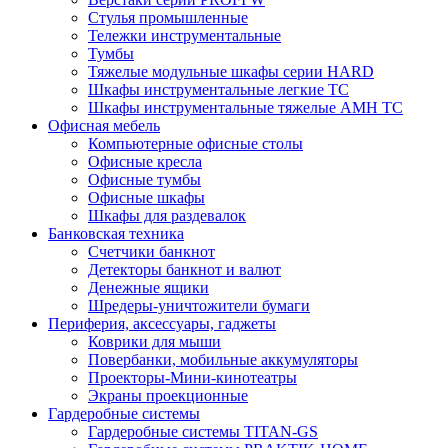
Стулья промышленные
Тележки инструментальные
Тумбы
Тяжелые модульные шкафы серии HARD
Шкафы инструментальные легкие ТС
Шкафы инструментальные тяжелые AMH TC
Офисная мебель
Компьютерные офисные столы
Офисные кресла
Офисные тумбы
Офисные шкафы
Шкафы для раздевалок
Банковская техника
Счетчики банкнот
Детекторы банкнот и валют
Денежные ящики
Шредеры-уничтожители бумаги
Периферия, аксессуары, гаджеты
Коврики для мыши
Повербанки, мобильные аккумуляторы
Проекторы-Мини-кинотеатры
Экраны проекционные
Гардеробные системы
Гардеробные системы TITAN-GS