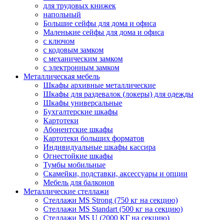
для трудовых книжек
напольный
Большие сейфы для дома и офиса
Маленькие сейфы для дома и офиса
с ключом
с кодовым замком
с механическим замком
с электронным замком
Металлическая мебель
Шкафы архивные металлические
Шкафы для раздевалок (локеры) для одежды
Шкафы универсальные
Бухгалтерские шкафы
Картотеки
Абонентские шкафы
Картотеки больших форматов
Индивидуальные шкафы кассира
Огнестойкие шкафы
Тумбы мобильные
Скамейки, подставки, аксессуары и опции
Мебель для балконов
Металлические стеллажи
Стеллажи MS Strong (750 кг на секцию)
Стеллажи MS Standart (500 кг на секцию)
Стеллажи MS U (2000 КГ на секцию)