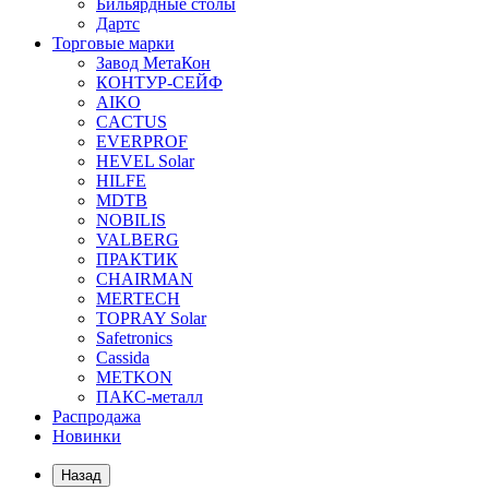
Бильярдные столы
Дартс
Торговые марки
Завод МетаКон
КОНТУР-СЕЙФ
AIKO
CACTUS
EVERPROF
HEVEL Solar
HILFE
MDTB
NOBILIS
VALBERG
ПРАКТИК
CHAIRMAN
MERTECH
TOPRAY Solar
Safetronics
Cassida
METKON
ПАКС-металл
Распродажа
Новинки
Назад