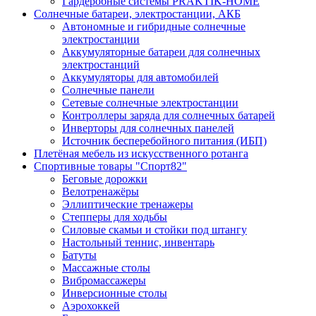
Гардеробные системы PRAKTIK-HOME
Солнечные батареи, электростанции, АКБ
Автономные и гибридные солнечные
электростанции
Аккумуляторные батареи для солнечных
электростанций
Аккумуляторы для автомобилей
Солнечные панели
Сетевые солнечные электростанции
Контроллеры заряда для солнечных батарей
Инверторы для солнечных панелей
Источник бесперебойного питания (ИБП)
Плетёная мебель из искусственного ротанга
Спортивные товары "Спорт82"
Беговые дорожки
Велотренажёры
Эллиптические тренажеры
Степперы для ходьбы
Силовые скамьи и стойки под штангу
Настольный теннис, инвентарь
Батуты
Массажные столы
Вибромассажеры
Инверсионные столы
Аэрохоккей