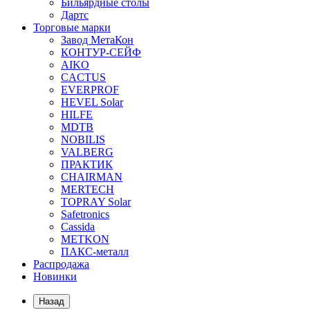
Бильярдные столы
Дартс
Торговые марки
Завод МетаКон
КОНТУР-СЕЙФ
AIKO
CACTUS
EVERPROF
HEVEL Solar
HILFE
MDTB
NOBILIS
VALBERG
ПРАКТИК
CHAIRMAN
MERTECH
TOPRAY Solar
Safetronics
Cassida
METKON
ПАКС-металл
Распродажа
Новинки
Назад