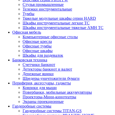
Стулья промышленные
Тележки инструментальные
Тумбы
Тяжелые модульные шкафы серии HARD
Шкафы инструментальные легкие ТС
Шкафы инструментальные тяжелые AMH TC
Офисная мебель
Компьютерные офисные столы
Офисные кресла
Офисные тумбы
Офисные шкафы
Шкафы для раздевалок
Банковская техника
Счетчики банкнот
Детекторы банкнот и валют
Денежные ящики
Шредеры-уничтожители бумаги
Периферия, аксессуары, гаджеты
Коврики для мыши
Повербанки, мобильные аккумуляторы
Проекторы-Мини-кинотеатры
Экраны проекционные
Гардеробные системы
Гардеробные системы TITAN-GS