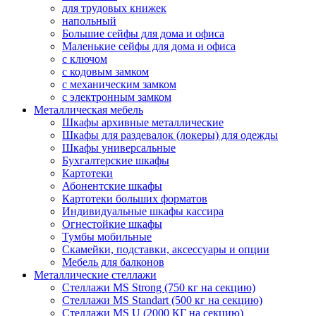
для трудовых книжек
напольный
Большие сейфы для дома и офиса
Маленькие сейфы для дома и офиса
с ключом
с кодовым замком
с механическим замком
с электронным замком
Металлическая мебель
Шкафы архивные металлические
Шкафы для раздевалок (локеры) для одежды
Шкафы универсальные
Бухгалтерские шкафы
Картотеки
Абонентские шкафы
Картотеки больших форматов
Индивидуальные шкафы кассира
Огнестойкие шкафы
Тумбы мобильные
Скамейки, подставки, аксессуары и опции
Мебель для балконов
Металлические стеллажи
Стеллажи MS Strong (750 кг на секцию)
Стеллажи MS Standart (500 кг на секцию)
Стеллажи MS U (2000 КГ на секцию)