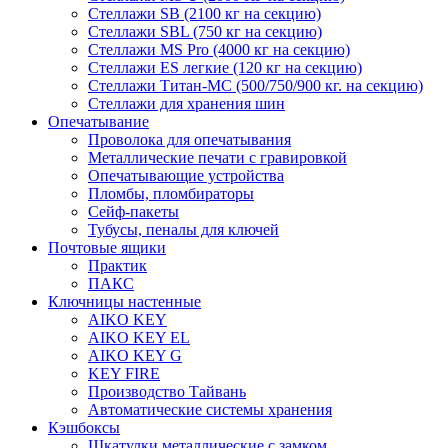
Стеллажи SB (2100 кг на секцию)
Стеллажи SBL (750 кг на секцию)
Стеллажи MS Pro (4000 кг на секцию)
Стеллажи ES легкие (120 кг на секцию)
Стеллажи Титан-МС (500/750/900 кг. на секцию)
Стеллажи для хранения шин
Опечатывание
Проволока для опечатывания
Металлические печати с гравировкой
Опечатывающие устройства
Пломбы, пломбираторы
Сейф-пакеты
Тубусы, пеналы для ключей
Почтовые ящики
Практик
ПАКС
Ключницы настенные
AIKO KEY
AIKO KEY EL
AIKO KEY G
KEY FIRE
Производство Тайвань
Автоматические системы хранения
Кэшбоксы
Шкатулки металлические с замком